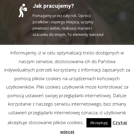
Jak pracujemy?
Pomagamy przez cały rok. Oprócz
posiłków i ciepłego miejsca, uczymy
pewności siebie, realizacji marzeń i
szacunku do innych. To elementy sukcesu!
Informujemy, iż w celu optymalizacji treści dostępnych w
Istnieje współpraca?
naszym serwisie, dostosowania ich do Państwa
indywidualnych potrzeb korzystamy z informacji zapisanych za
Uczymy młodych ludzi samodzielności i
szacunku. Razem z Tobą możemy stworzyć
pomocą plików cookies na urządzeniach końcowych
efektywne projekty i cieszyć się sukcesem.
użytkowników. Pliki cookies użytkownik może kontrolować za
Dołącz do nas!
pomocą ustawień swojej przeglądarki internetowej. Dalsze
korzystanie z naszego serwisu internetowego, bez zmiany
ustawień przeglądarki internetowej oznacza, iż użytkownik
akceptuje stosowanie plików cookies.
Czytaj
Akceptuję
więcej
Powered by WordPress
, Designed and Developed by