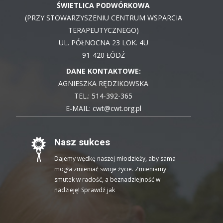
ŚWIETLICA PODWÓRKOWA
(PRZY STOWARZYSZENIU CENTRUM WSPARCIA
TERAPEUTYCZNEGO)
UL. PÓŁNOCNA 23 LOK. 4U
91-420 ŁÓDŹ
DANE KONTAKTOWE:
AGNIESZKA RĘDZIKOWSKA
TEL.: 514-392-365
E-MAIL: cwt@cwt.org.pl
Nasz sukces
Dajemy wędkę naszej młodzieży, aby sama
mogła zmieniać swoje życie. Zmieniamy
smutek w radość, a beznadziejność w
nadzieję! Sprawdź jak