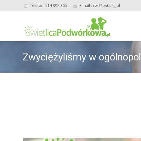
Telefon: 514 392 365
E-mail : cwt@cwt.org.pl
Zwyciężyliśmy w ogólnopol
dziecięce pasje Virako.
Świetlica Po