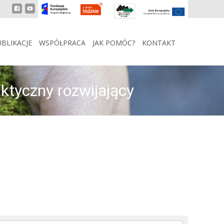
BLIKACJE
WSPÓŁPRACA
JAK POMÓC?
KONTAKT
ktyczny rozwijający
 program dydaktyczny rozwijający dziecięce pasje Virako.