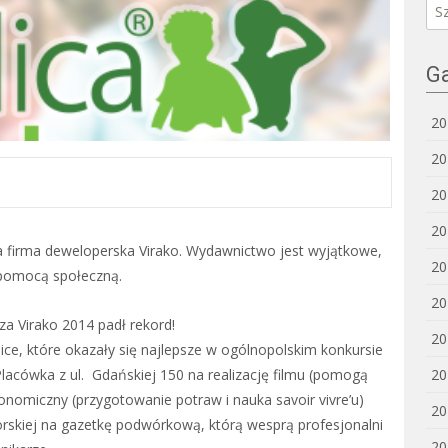
Szu
Ga
20
20
20
20
ka firma deweloperska Virako. Wydawnictwo jest wyjątkowe,
20
 pomocą społeczną.
20
za Virako 2014 padł rekord!
20
lice, które okazały się najlepsze w ogólnopolskim konkursie
20
Placówka z ul. Gdańskiej 150 na realizację filmu (pomogą
tronomiczny (przygotowanie potraw i nauka savoir vivre’u)
20
orskiej na gazetkę podwórkową, którą wesprą profesjonalni
20