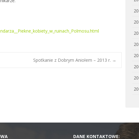
nikarze.
20
20
alendarza__Piekne_kobiety_w_ruinach_Polmosu.html
20
20
20
Spotkanie z Dobrym Aniołem – 2013 r.
→
20
20
20
OWA
DANE KONTAKTOWE: